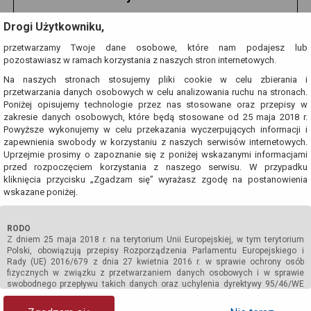
Jerzy Grotowski
Drogi Użytkowniku,
przetwarzamy Twoje dane osobowe, które nam podajesz lub
Grotowski.net
pozostawiasz w ramach korzystania z naszych stron internetowych.
Na naszych stronach stosujemy pliki cookie w celu zbierania i
przetwarzania danych osobowych w celu analizowania ruchu na stronach.
Poniżej opisujemy technologie przez nas stosowane oraz przepisy w
zakresie danych osobowych, które będą stosowane od 25 maja 2018 r.
Powyższe wykonujemy w celu przekazania wyczerpujących informacji i
zapewnienia swobody w korzystaniu z naszych serwisów internetowych.
Uprzejmie prosimy o zapoznanie się z poniżej wskazanymi informacjami
przed rozpoczęciem korzystania z naszego serwisu. W przypadku
kliknięcia przycisku „Zgadzam się” wyrażasz zgodę na postanowienia
wskazane poniżej.
RODO
Z dniem 25 maja 2018 r. na terytorium Unii Europejskiej, w tym terytorium
Polski, obowiązują przepisy Rozporządzenia Parlamentu Europejskiego i
Rady (UE) 2016/679 z dnia 27 kwietnia 2016 r. w sprawie ochrony osób
Wiadomości Wrocław
Pogoda Wrocław
fizycznych w związku z przetwarzaniem danych osobowych i w sprawie
swobodnego przepływu takich danych oraz uchylenia dyrektywy 95/46/WE
(ogólne rozporządzenie o ochronie danych) (zwane dalej RODO). Jako akt
Rozkład jazdy MPK
Wrocław
powszechnie obowiązującego prawa Unii Europejskiej, RODO obowiązywać