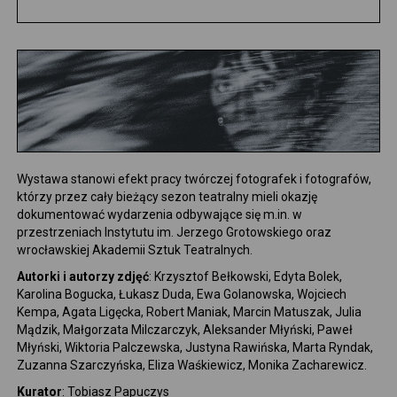
WYDAWNICTWO
ENGLISH VERSION
Wystawa stanowi efekt pracy twórczej fotografek i fotografów,
którzy przez cały bieżący sezon teatralny mieli okazję
dokumentować wydarzenia odbywające się m.in. w
przestrzeniach Instytutu im. Jerzego Grotowskiego oraz
wrocławskiej Akademii Sztuk Teatralnych.
Autorki i autorzy zdjęć
: Krzysztof Bełkowski, Edyta Bolek,
Karolina Bogucka, Łukasz Duda, Ewa Golanowska, Wojciech
Kempa, Agata Ligęcka, Robert Maniak, Marcin Matuszak, Julia
Mądzik, Małgorzata Milczarczyk, Aleksander Młyński, Paweł
Młyński, Wiktoria Palczewska, Justyna Rawińska, Marta Ryndak,
Zuzanna Szarczyńska, Eliza Waśkiewicz, Monika Zacharewicz.
Kurator
: Tobiasz Papuczys