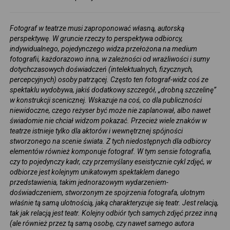
Fotograf w teatrze musi zaproponować własną, autorską
perspektywę. W gruncie rzeczy to perspektywa odbiorcy,
indywidualnego, pojedynczego widza przełożona na medium
fotografii, każdorazowo inna, w zależności od wrażliwości i sumy
dotychczasowych doświadczeń (intelektualnych, fizycznych,
percepcyjnych) osoby patrzącej. Często ten fotograf-widz coś ze
spektaklu wydobywa, jakiś dodatkowy szczegół, „drobną szczelinę”
w konstrukcji scenicznej. Wskazuje na coś, co dla publiczności
niewidoczne, czego reżyser być może nie zaplanował, albo nawet
świadomie nie chciał widzom pokazać. Przecież wiele znaków w
teatrze istnieje tylko dla aktorów i wewnętrznej spójności
stworzonego na scenie świata. Z tych niedostępnych dla odbiorcy
elementów również komponuje fotograf. W tym sensie fotografia,
czy to pojedynczy kadr, czy przemyślany eseistycznie cykl zdjęć, w
odbiorze jest kolejnym unikatowym spektaklem danego
przedstawienia, takim jednorazowym wydarzeniem-
doświadczeniem, stworzonym ze spojrzenia fotografa, ulotnym
właśnie tą samą ulotnością, jaką charakteryzuje się teatr. Jest relacją,
tak jak relacją jest teatr. Kolejny odbiór tych samych zdjęć przez inną
(ale również przez tą samą osobę, czy nawet samego autora