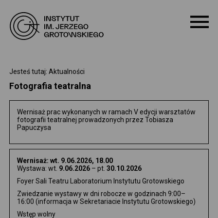
O NAS
Jesteś tutaj: Aktualności
Fotografia teatralna
PROGRAM
Wernisaż prac wykonanych w ramach V edycji warsztatów
fotografii teatralnej prowadzonych przez Tobiasza
WARSZTATY
Papuczysa
PROJEKTY
Wernisaż: wt. 9.06.2026, 18.00
Wystawa: wt.
9.06.2026
– pt.
30.10.2026
DOSTĘPNOŚĆ
Foyer Sali Teatru Laboratorium Instytutu Grotowskiego
Zwiedzanie wystawy w dni robocze w godzinach 9:00–
16:00 (informacja w Sekretariacie Instytutu Grotowskiego)
ARCHIWUM
Wstęp wolny