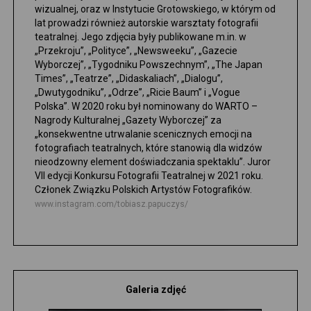
wizualnej, oraz w Instytucie Grotowskiego, w którym od
lat prowadzi również autorskie warsztaty fotografii
teatralnej. Jego zdjęcia były publikowane m.in. w
„Przekroju”, „Polityce”, „Newsweeku”, „Gazecie
Wyborczej”, „Tygodniku Powszechnym”, „The Japan
Times”, „Teatrze”, „Didaskaliach”, „Dialogu”,
„Dwutygodniku”, „Odrze”, „Ricie Baum” i „Vogue
Polska”. W 2020 roku był nominowany do WARTO –
Nagrody Kulturalnej „Gazety Wyborczej” za
„konsekwentne utrwalanie scenicznych emocji na
fotografiach teatralnych, które stanowią dla widzów
nieodzowny element doświadczania spektaklu”. Juror
VII edycji Konkursu Fotografii Teatralnej w 2021 roku.
Członek Związku Polskich Artystów Fotografików.
www.instagram.com/tobiasz.papuczys/
Galeria zdjęć