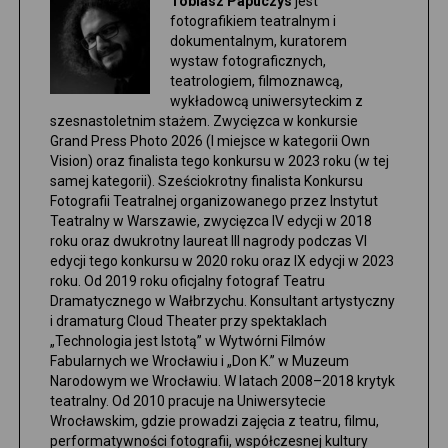
Tobiasz Papuczys
jest
fotografikiem teatralnym i
dokumentalnym, kuratorem
wystaw fotograficznych,
teatrologiem, filmoznawcą,
wykładowcą uniwersyteckim z
szesnastoletnim stażem. Zwycięzca w konkursie
Grand Press Photo 2026 (I miejsce w kategorii Own
Vision) oraz finalista tego konkursu w 2023 roku (w tej
samej kategorii). Sześciokrotny finalista Konkursu
Fotografii Teatralnej organizowanego przez Instytut
Teatralny w Warszawie, zwycięzca IV edycji w 2018
roku oraz dwukrotny laureat III nagrody podczas VI
edycji tego konkursu w 2020 roku oraz IX edycji w 2023
roku. Od 2019 roku oficjalny fotograf Teatru
Dramatycznego w Wałbrzychu. Konsultant artystyczny
i dramaturg Cloud Theater przy spektaklach
„Technologia jest Istotą” w Wytwórni Filmów
Fabularnych we Wrocławiu i „Don K.” w Muzeum
Narodowym we Wrocławiu. W latach 2008–2018 krytyk
teatralny. Od 2010 pracuje na Uniwersytecie
Wrocławskim, gdzie prowadzi zajęcia z teatru, filmu,
performatywności fotografii, współczesnej kultury