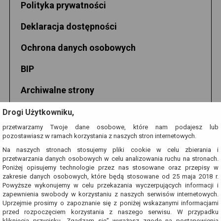
Polityka prywatności
Deklaracja dostępności
Ochrona danych osobowych
BIP
Archiwalne strony
Jerzy Grotowski
Drogi Użytkowniku,
przetwarzamy Twoje dane osobowe, które nam podajesz lub
Grotowski.net
pozostawiasz w ramach korzystania z naszych stron internetowych.
Na naszych stronach stosujemy pliki cookie w celu zbierania i
przetwarzania danych osobowych w celu analizowania ruchu na stronach.
Poniżej opisujemy technologie przez nas stosowane oraz przepisy w
zakresie danych osobowych, które będą stosowane od 25 maja 2018 r.
Powyższe wykonujemy w celu przekazania wyczerpujących informacji i
zapewnienia swobody w korzystaniu z naszych serwisów internetowych.
Uprzejmie prosimy o zapoznanie się z poniżej wskazanymi informacjami
przed rozpoczęciem korzystania z naszego serwisu. W przypadku
kliknięcia przycisku „Zgadzam się” wyrażasz zgodę na postanowienia