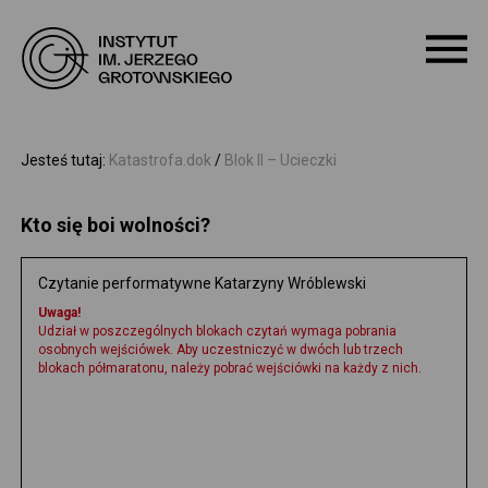
O NAS
Jesteś tutaj:
Katastrofa.dok
/
Blok II – Ucieczki
PROGRAM
Kto się boi wolności?
WARSZTATY
Czytanie performatywne Katarzyny Wróblewski
Uwaga!
Udział w poszczególnych blokach czytań wymaga pobrania
PROJEKTY
osobnych wejściówek. Aby uczestniczyć w dwóch lub trzech
blokach półmaratonu, należy pobrać wejściówki na każdy z nich.
DOSTĘPNOŚĆ
ARCHIWUM