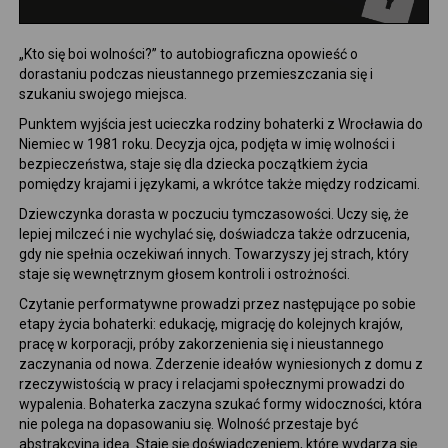
„Kto się boi wolności?” to autobiograficzna opowieść o
dorastaniu podczas nieustannego przemieszczania się i
szukaniu swojego miejsca.
Punktem wyjścia jest ucieczka rodziny bohaterki z Wrocławia do
Niemiec w 1981 roku. Decyzja ojca, podjęta w imię wolności i
bezpieczeństwa, staje się dla dziecka początkiem życia
pomiędzy krajami i językami, a wkrótce także między rodzicami.
Dziewczynka dorasta w poczuciu tymczasowości. Uczy się, że
lepiej milczeć i nie wychylać się, doświadcza także odrzucenia,
gdy nie spełnia oczekiwań innych. Towarzyszy jej strach, który
staje się wewnętrznym głosem kontroli i ostrożności.
Czytanie performatywne prowadzi przez następujące po sobie
etapy życia bohaterki: edukację, migrację do kolejnych krajów,
pracę w korporacji, próby zakorzenienia się i nieustannego
zaczynania od nowa. Zderzenie ideałów wyniesionych z domu z
rzeczywistością w pracy i relacjami społecznymi prowadzi do
wypalenia. Bohaterka zaczyna szukać formy widoczności, która
nie polega na dopasowaniu się. Wolność przestaje być
abstrakcyjną ideą. Staje się doświadczeniem, które wydarza się