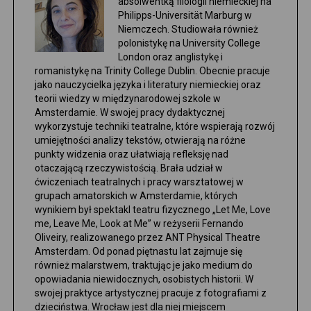
absolwentką filologii niemieckiej na
Philipps-Universität Marburg w
Niemczech. Studiowała również
polonistykę na University College
London oraz anglistykę i
romanistykę na Trinity College Dublin. Obecnie pracuje
jako nauczycielka języka i literatury niemieckiej oraz
teorii wiedzy w międzynarodowej szkole w
Amsterdamie. W swojej pracy dydaktycznej
wykorzystuje techniki teatralne, które wspierają rozwój
umiejętności analizy tekstów, otwierają na różne
punkty widzenia oraz ułatwiają refleksję nad
otaczającą rzeczywistością. Brała udział w
ćwiczeniach teatralnych i pracy warsztatowej w
grupach amatorskich w Amsterdamie, których
wynikiem był spektakl teatru fizycznego „Let Me, Love
me, Leave Me, Look at Me” w reżyserii Fernando
Oliveiry, realizowanego przez ANT Physical Theatre
Amsterdam. Od ponad piętnastu lat zajmuje się
również malarstwem, traktując je jako medium do
opowiadania niewidocznych, osobistych historii. W
swojej praktyce artystycznej pracuje z fotografiami z
dzieciństwa. Wrocław jest dla niej miejscem