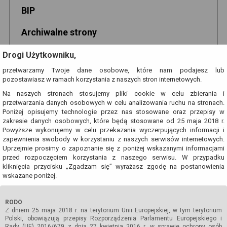
BIP
Archiwalne strony
Jerzy Grotowski
Drogi Użytkowniku,
przetwarzamy Twoje dane osobowe, które nam podajesz lub
Grotowski.net
pozostawiasz w ramach korzystania z naszych stron internetowych.
Na naszych stronach stosujemy pliki cookie w celu zbierania i
przetwarzania danych osobowych w celu analizowania ruchu na stronach.
Poniżej opisujemy technologie przez nas stosowane oraz przepisy w
zakresie danych osobowych, które będą stosowane od 25 maja 2018 r.
Powyższe wykonujemy w celu przekazania wyczerpujących informacji i
zapewnienia swobody w korzystaniu z naszych serwisów internetowych.
Uprzejmie prosimy o zapoznanie się z poniżej wskazanymi informacjami
przed rozpoczęciem korzystania z naszego serwisu. W przypadku
kliknięcia przycisku „Zgadzam się” wyrażasz zgodę na postanowienia
wskazane poniżej.
RODO
Z dniem 25 maja 2018 r. na terytorium Unii Europejskiej, w tym terytorium
Polski, obowiązują przepisy Rozporządzenia Parlamentu Europejskiego i
Rady (UE) 2016/679 z dnia 27 kwietnia 2016 r. w sprawie ochrony osób