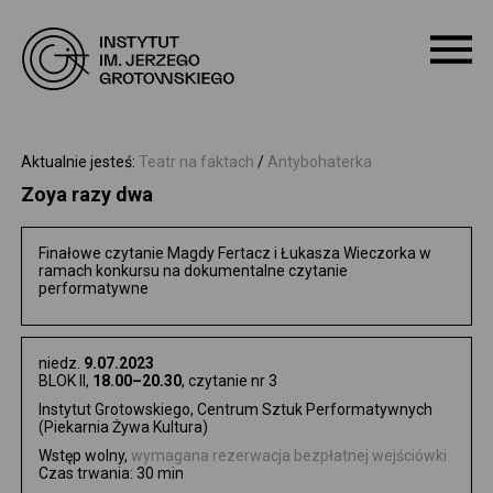
O NAS
Aktualnie jesteś:
Teatr na faktach
/
Antybohaterka
Zoya razy dwa
PROGRAM
Finałowe czytanie
Magdy Fertacz i Łukasza Wieczorka
w
ramach konkursu na dokumentalne czytanie
WARSZTATY
performatywne
PROJEKTY
niedz.
9.07.2023
BLOK II,
18.00–20.30
, czytanie nr 3
DOSTĘPNOŚĆ
Instytut Grotowskiego, Centrum Sztuk Performatywnych
(Piekarnia Żywa Kultura)
Wstęp wolny,
wymagana rezerwacja bezpłatnej wejściówki
ARCHIWUM
Czas trwania: 30 min