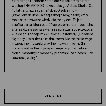
aktorskiego Elizabeth Kemp oraz kursu pracy aktora
według THE METHOD nowojorskiego Actors Studio. Od
15 lat na ścieżce szamańskiej. O sobie mówi:
„Wróciłem do innej, ale tej samej osoby, osoby, którą
moje serce zawsze wiedziało, że byłem. To jest
ścieżka serca, którą podróżuję, przemierzam, bez tchu,
a teraz dzielę się nią z wami i zapraszam do przeżycia
własnego” i dodaje myśl Carlosa Castanedy: „Oddałem
się mocy, która kieruje moim losem. Nie mam nic, więc
niczego nie muszę bronić. Nie ma we mnie myśli i
dlatego widzę. Nie boję się niczego, więc pamiętam
siebie. Samotny i swobodny, przemknę za plecami Orła
i stanę się wolny”.
KUP BILET