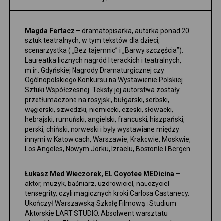
Magda Fertacz
– dramatopisarka, autorka ponad 20
sztuk teatralnych, w tym tekstów dla dzieci,
scenarzystka ( „Bez tajemnic” i „Barwy szczęścia”).
Laureatka licznych nagród literackich i teatralnych,
m.in. Gdyńskiej Nagrody Dramaturgicznej czy
Ogólnopolskiego Konkursu na Wystawienie Polskiej
Sztuki Współczesnej. Teksty jej autorstwa zostały
przetłumaczone na rosyjski, bułgarski, serbski,
węgierski, szwedzki, niemiecki, czeski, słowacki,
hebrajski, rumuński, angielski, francuski, hiszpański,
perski, chiński, norweski i były wystawiane między
innymi w Katowicach, Warszawie, Krakowie, Moskwie,
Los Angeles, Nowym Jorku, Izraelu, Bostonie i Bergen.
Łukasz Med Wieczorek, EL Coyotee MEDicina
–
aktor, muzyk, baśniarz, uzdrowiciel, nauczyciel
tensegrity, czyli magicznych kroki Carlosa Castanedy.
Ukończył Warszawską Szkołę Filmową i Studium
Aktorskie LART STUDIO. Absolwent warsztatu