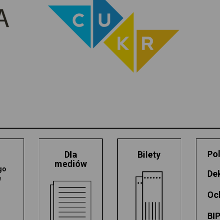
Pol
Dla
Bilety
mediów
go
De
w
Oc
BI