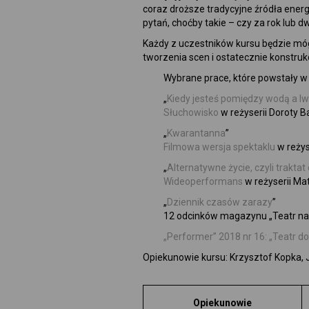
coraz droższe tradycyjne źródła energ
pytań, choćby takie – czy za rok lub 
Każdy z uczestników kursu będzie móg
tworzenia scen i ostatecznie konstrukc
Wybrane prace, które powstały w
„
Kiedy jesteś pomiędzy wodą a l
Słuchowisko
w reżyserii Doroty B
„
Kwarantanna
”
Filmowa wersja spektaklu
w reżys
„
Alternatywne życie, czyli traktat
Wideoperformans
w reżyserii Ma
„
Dziennik czasów zarazy
”
12 odcinków magazynu „Teatr na
„Performer” 2018 nr 16: „Teatr 
Opiekunowie kursu: Krzysztof Kopka, 
Opiekunowie