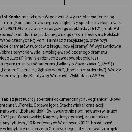
ztof Kopka
mieszka we Wrocławiu. Z wykształcenia teatrolog.
r m.in. „Koriolana” uznanego za najlepszy spektakl szekspirowski
 1998/1999 oraz polsko-rosyjskiego spektaklu „1612” (Teatr Ad
atores/Teatr.doc) nagrodzonego na gdyńskim Festiwalu Polskich
 Współczesnych R@Port. Tłumacz z rosyjskiego, przełożył
naście dramatów twórców z kręgu „nowej dramy”. W wydawnictwie
/obraz terytoria wydał antologię współczesnego dramatu
kiego „Lepsi!”. Imał się różnych zawodów, obecnie jest
urgiem (m.in. współautorem „Ballady o Zakaczawiu”, „Reź”) i
 „Fotograf”; seriale „Głęboka woda”, „Komisja morderstw”). Wraz z
ureatem nagrody „Kreatywny Wrocław”. Wykłada na ASP we
 Tabisz
jest twórcą spektakli dokumentalnych „Pogranica”, „Nowi”,
ntanna”, „Paraliż. Sprawa Igora Stachowiaka” oraz akcji
rmatywnej „Bohater.dok”. Był dwukrotnie nominowany (w latach
 2021) do Wrocławskiej Nagrody Artystycznej, został także
niony tytułem „30 Kreatywnych Wrocławia 2021”. Na co dzień
e w Instytucie im. Jerzego Grotowskiego, gdzie prowadzi projekt