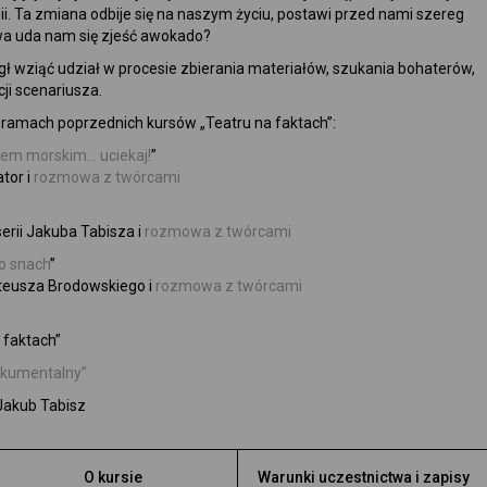
ii. Ta zmiana odbije się na naszym życiu, postawi przed nami szereg
dwa uda nam się zjeść awokado?
ł wziąć udział w procesie zbierania materiałów, szukania bohaterów,
ji scenariusza.
 ramach poprzednich kursów „Teatru na faktach”:
wem morskim… uciekaj!
”
ator i
rozmowa z twórcami
erii Jakuba Tabisza i
rozmowa z twórcami
 o snach
”
teusza Brodowskiego i
rozmowa z twórcami
 faktach”
dokumentalny”
Jakub Tabisz
O kursie
Warunki uczestnictwa i zapisy