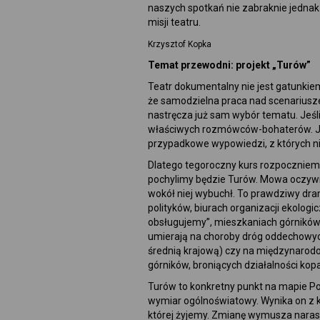
naszych spotkań nie zabraknie jednak m
misji teatru.
Krzysztof Kopka
Temat przewodni: projekt „Turów”
Teatr dokumentalny nie jest gatunki
że samodzielna praca nad scenarius
nastręcza już sam wybór tematu. Jeśl
właściwych rozmówców-bohaterów. Je
przypadkowe wypowiedzi, z których nie
Dlatego tegoroczny kurs rozpoczniem
pochylimy będzie Turów. Mowa oczywiś
wokół niej wybuchł. To prawdziwy dra
polityków, biurach organizacji ekolo
obsługujemy”, mieszkaniach górników 
umierają na choroby dróg oddechowyc
średnią krajową) czy na międzynarod
górników, broniących działalności kopa
Turów to konkretny punkt na mapie Po
wymiar ogólnoświatowy. Wynika on z ko
której żyjemy. Zmianę wymusza narast