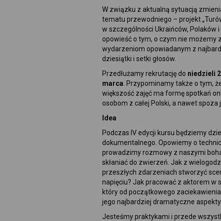
W związku z aktualną sytuacją zmien
tematu przewodniego – projekt „Turó
w szczególności Ukraińców, Polaków i 
opowieść o tym, o czym nie możemy za
wydarzeniom opowiadanym z najbardziej
dziesiątki i setki głosów.
Przedłużamy rekrutację do
niedzieli
2
marca
. Przypominamy także o tym, że
większość zajęć ma formę spotkań on
osobom z całej Polski, a nawet spoza j
Idea
Podczas IV edycji kursu będziemy dziel
dokumentalnego. Opowiemy o techni
prowadzimy rozmowy z naszymi bohater
skłaniać do zwierzeń. Jak z wielogodz
przeszłych zdarzeniach stworzyć scena
napięciu? Jak pracować z aktorem w
który od początkowego zaciekawieni
jego najbardziej dramatyczne aspekt
Jesteśmy praktykami i przede wszys