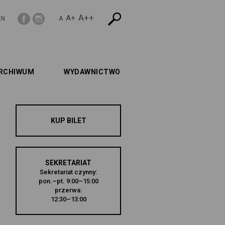
A++
A+
EN
A
RCHIWUM
WYDAWNICTWO
KUP BILET
SEKRETARIAT
Sekretariat czynny:
pon.–pt. 9:00–15:00
przerwa:
12:30–13:00