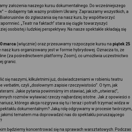
iamy założenia naszego kursu dokumentalnego. Do wcześniejszego
w” – dodajemy tak ważny problem Ukrainy. Zapraszamy wszystkich, a
Białorusinów do zgłaszania się na nasz kurs, by współtworzyć
pomnieć. „Teatr na faktach” stara się ciągle towarzyszyć
 osobistej i ludzkiej perspektywy. Na nasze spektakle składają się
0 marca
(włącznie) oraz przesuwamy rozpoczęcie kursu na
piątek 25
 nasz kurs organizowany jest w formie hybrydowej. Oznacza to, że
line (za pośrednictwem platformy Zoom), co umożliwia uczestnictwo
ej granic.
ić się naszymi, kilkuletnimi już, doświadczeniami w robieniu teatru
ce
verbatim
, czyli „dosłownym zapisie rzeczywistości”. O tym, jak
ami. Jakie pytania powinniśmy im stawiać, jak ich „otwierać”,
innych rozmów wyławiać rzeczy najbardziej istotne. Jak z opowieści o
riusz, którego akcja rozgrywa się tu i teraz i potrafi trzymać widza w
 spektaklu dokumentalnym? Jaką rolę odgrywamy w procesie twórczym,
a jakimś tematem ma doprowadzić nas do spektaklu poruszającego
y?
tkim będziemy koncentrować się na sprawach warsztatowych. Podczas