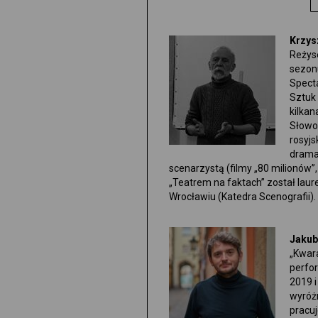
Krzys
Reżyse
sezonu
Spect
Sztuk
kilka
Słowo
rosyjs
dramat
scenarzystą (filmy „80 milionów”,
„Teatrem na faktach” został la
Wrocławiu (Katedra Scenografii).
Jakub
„Kwara
perfo
2019 i
wyróż
pracuj