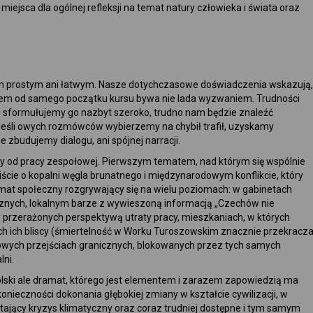
iejsca dla ogólnej refleksji na temat natury człowieka i świata oraz
em prostym ani łatwym. Nasze dotychczasowe doświadczenia wskazują,
zem od samego początku kursu bywa nie lada wyzwaniem. Trudności
i sformułujemy go nazbyt szeroko, trudno nam będzie znaleźć
śli owych rozmówców wybierzemy na chybił trafił, uzyskamy
 zbudujemy dialogu, ani spójnej narracji.
y od pracy zespołowej. Pierwszym tematem, nad którym się wspólnie
cie o kopalni węgla brunatnego i międzynarodowym konflikcie, który
mat społeczny rozgrywający się na wielu poziomach: w gabinetach
gicznych, lokalnym barze z wywieszoną informacją „Czechów nie
przerażonych perspektywą utraty pracy, mieszkaniach, w których
h ich bliscy (śmiertelność w Worku Turoszowskim znacznie przekracz
owych przejściach granicznych, blokowanych przez tych samych
lni.
lski ale dramat, którego jest elementem i zarazem zapowiedzią ma
nieczności dokonania głębokiej zmiany w kształcie cywilizacji, w
ający kryzys klimatyczny oraz coraz trudniej dostępne i tym samym