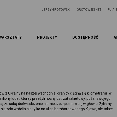
JERZY GROTOWSKI
GROTOWSKI.NET
PL
WARSZTATY
PROJEKTY
DOSTĘPNOŚĆ
A
ów z Ukrainy na naszej wschodniej granicy ciągną się kilometrami. W
miliony ludzi, którzy przeżyli nocny ostrzał rakietowy, pożar swojego
niosą ze sobą doświadczenie niemieszczące nam się w głowie. Żyliśmy
e historia wróciła nie tylko na ulice bombardowanego Kijowa, ale także